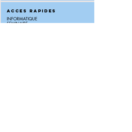
ACCES RAPIDES
INFORMATIQUE
SEMINAIRE
WEBMASTER LOGIN
INFOS LEGALES
MENTIONS LEGALES
CONFIDENTIALITE
CGV-CGU
ACCESSIBILITE
Notre site utilise des traceurs (cookies)
pour son bon fonctionnement,