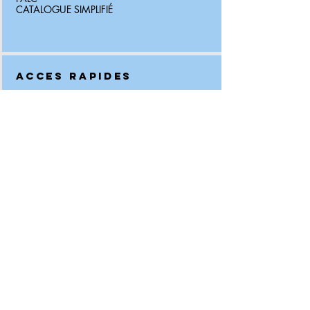
CATALOGUE SIMPLIFIÉ
ACCES RAPIDES
INFORMATIQUE
SEMINAIRE
WEBMASTER LOGIN
INFOS LEGALES
MENTIONS LEGALES
CONFIDENTIALITE
CGV-CGU
ACCESSIBILITE