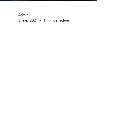
Admin
3 févr. 2021
1 min de lecture
Titre du poste
H/F Nom de
l'ESAT dans le
Var
Lieu : Type de contrat : Contrat de soutien et d'aide
par le travail Expérience requise : 1 à x ans, + x ans
Niveau d'études : Aucun...