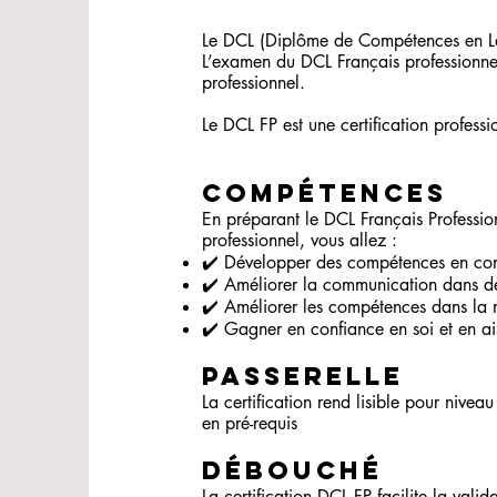
Le DCL (Diplôme de Compétences en Lan
L’examen du DCL Français professionne
professionnel.
Le DCL FP est une certification profes
COMPÉTENCES
En préparant le DCL Français Professio
professionnel, vous allez :
✔️ Développer des compétences en comp
✔️ Améliorer la communication dans des
✔️ Améliorer les compétences dans la m
✔️ Gagner en confiance en soi et en a
Passerelle
La certification rend lisible pour nive
en pré-requis
Débouché
La certification DCL FP facilite la va