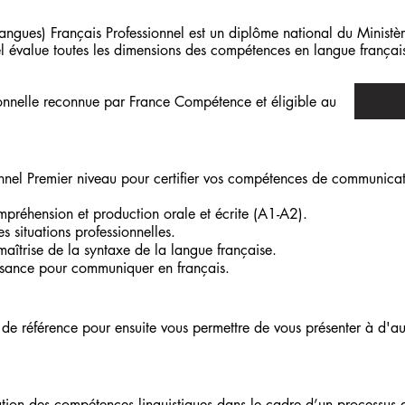
gues) Français Professionnel est un diplôme national du Ministèr
l évalue toutes les dimensions des compétences en langue frança
sionnelle reconnue par France Compétence et éligible au
nnel Premier niveau pour certifier vos compétences de communicat
réhension et production orale et écrite (A1-A2).
 situations professionnelles.
aîtrise de la syntaxe de la langue française.
isance pour communiquer en français.
au de référence pour ensuite vous permettre de vous présenter à d'a
lidation des compétences linguistiques dans le cadre d’un processu