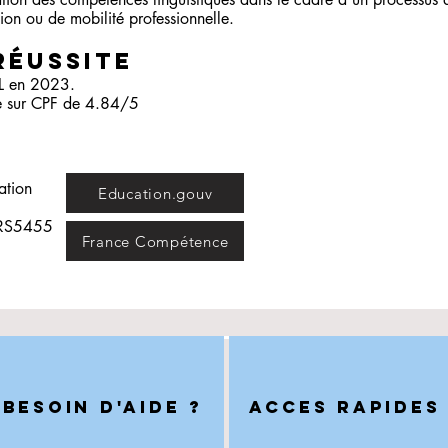
tion ou de mobilité professionnelle.
réussite
L en 2023. ​
le sur CPF de 4.84/5
cation
Education.gouv
s RS5455
France Compétence
BESOIN D'AIDE ?
ACCES RAPIDES